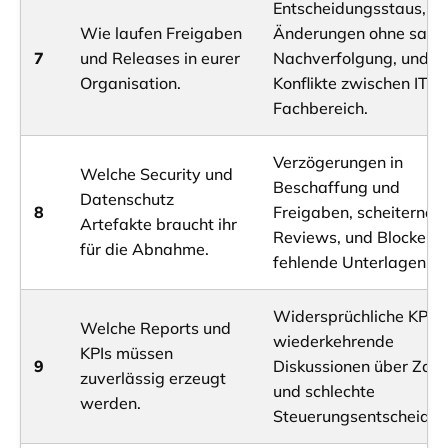
Entscheidungsstaus,
Wie laufen Freigaben
Änderungen ohne saub
7
und Releases in eurer
Nachverfolgung, und
Organisation.
Konflikte zwischen IT u
Fachbereich.
Verzögerungen in
Welche Security und
Beschaffung und
Datenschutz
8
Freigaben, scheiternde
Artefakte braucht ihr
Reviews, und Blocker d
für die Abnahme.
fehlende Unterlagen.
Widersprüchliche KPIs,
Welche Reports und
wiederkehrende
KPIs müssen
9
Diskussionen über Zahl
zuverlässig erzeugt
und schlechte
werden.
Steuerungsentscheidun