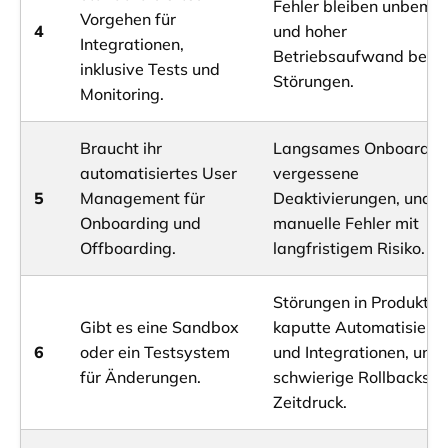
Fehler bleiben unbemer
Vorgehen für
4
und hoher
Integrationen,
Betriebsaufwand bei
inklusive Tests und
Störungen.
Monitoring.
Braucht ihr
Langsames Onboardin
automatisiertes User
vergessene
5
Management für
Deaktivierungen, und
Onboarding und
manuelle Fehler mit
Offboarding.
langfristigem Risiko.
Störungen in Produktion
Gibt es eine Sandbox
kaputte Automatisieru
6
oder ein Testsystem
und Integrationen, und
für Änderungen.
schwierige Rollbacks u
Zeitdruck.