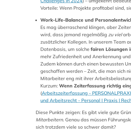
Challenges in 2024
) – umgekehrt bedeutet
Vorteile: Wenn Projekte profitabel sind, 
Work-Life-Balance und Personalentwic
Es mag überraschend klingen, aber Zeite
wird, dass jemand regelmäßig
zu viel
arb
zusätzlicher Kollegen. In unserem Team ac
Datenbasis, um solche
fairen Lösungen 
mehr Zufriedenheit und Anerkennung und 
Zudem können durch einen bewussten Um
geschaffen werden – Zeit, die man sich n
Mitarbeiter eng mit ihrer Arbeitsbelastu
Kurzum:
Wenn Zeiterfassung richtig ein
(
Arbeitszeiterfassung - PERSONALPRAXIS 
und Arbeitsrecht - Personal | Praxis | Rec
Diese Punkte zeigen: Es gibt viele gute Gr
Mitarbeitern
. Genau das müssen Führungskr
sich trotzdem viele so schwer damit?