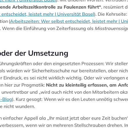
lende Arbeitszeitkontrolle zu Faulenzen führt“
, resümiert
 entscheidet, leistet mehr | Universität Basel
). Die Kehrseite
tion
(
Arbeitszeiten: Wer selbst entscheidet, leistet mehr | Un
. Wenn die Einführung von Zeiterfassung als
Misstrauenssig
oder der Umsetzung
hrungskräften oder den eingesetzten Prozessen: Wir stellen 
 als würden wir Sicherheitsschuhe nur bereitstellen, aber ni
er Eindruck, es sei nicht wirklich wichtig. Oder wir verlange
en hier zur Pragmatik:
Nicht zu kleinteilig erfassen, am A
 unvertretbar und „wird auch nicht von den Mitarbeitern akz
t-Blog
). Kurz gesagt: Wenn wir es den Leuten unnötig schwer
e nicht wundern.
 einfacher Appell ala „Ihr müsst jetzt aber eure Zeit buchen
r verbessern, wenn wir an mehreren Stellschrauben drehen. I