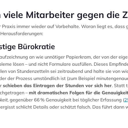
viele Mitarbeiter gegen die 
er Praxis immer wieder auf Vorbehalte. Woran liegt es, dass
en Herausforderungen:
ästige Bürokratie
aufzeichnung an wie unnötiger Papierkram, der von der eige
eme lösen – und nicht Formulare ausfüllen. Dieses Empfinden
len von Stundenzetteln sei zeitraubend und halte sie von w
der der Prozess umständlich ist (zum Beispiel minutengenaue
er
schieben das Eintragen der Stunden vor sich her
. Statt
achgetragen –
mit dramatischen Folgen für die Genauigkei
keit
, gegenüber 66 % Genauigkeit bei täglicher Erfassung (
2
vergisst schlicht Details oder schätzt falsch. Das führt dan