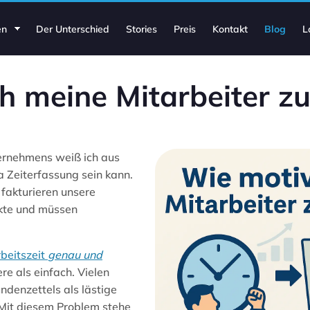
en
Der Unterschied
Stories
Preis
Kontakt
Blog
L
h meine Mitarbeiter zu
ternehmens weiß ich aus
 Zeiterfassung sein kann.
 fakturieren unsere
kte und müssen
beitszeit
genau und
re als einfach. Vielen
ndenzettels als lästige
 Mit diesem Problem stehe