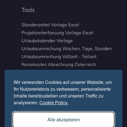
Tools
Stundenzettel Vorlage Excel
Projektzeiterfassung Vorlage Excel
Urlaubskalender Vorlage
Urlaubsumrechung Wochen, Tage, Stunden
Urlaubsumrechung Vollzeit - Teilzeit
Reisekosten Abrechnung Österreich
Company
Wir verwenden Cookies auf unserer Website, um
Ihr Nutzererlebnis zu verbessern, personalisierte
software architects gmbh
Inhalte bereitzustellen und unseren Traffic zu
Kornstraße 7A (Büro)
analysieren.
Cookie Policy.
Birkenweg 16 (Buchhaltung)
Austria - 4060 Leonding
Alle akzeptieren
support@timecockpit.com